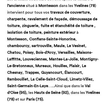
l’ancienne
situé à
Montesson
dans les
Yvelines
(
78
)
intervient pour tous vos
travaux de couverture
,
charpente
,
ravalement de façade
,
démoussage de
toiture
,
zinguerie
,
fuite et étanchéité de toiture
,
isolation de toiture
,
peinture extérieur
à
Montesson
,
Conflans-Sainte-Honorine
,
chambourcy
,
sartrouville
,
Maule
,
Le Vesinet
,
Chatou
,
Poissy
,
Bois-d’Arcy
,
Versailles
,
Maisons-
Laffitte, Louveciennes
,
Mantes-La-Jolie
,
Montigny-
Le-Bretonneux
,
Mureaux
,
Houilles
,
Plaisir
,
Le
Chesnay
,
Trappes
,
Guyancourt
,
Élancourt
,
Rambouillet
,
La Celle-Saint-Cloud
,
Limetz-Villez
,
Saint-Germain-En-Laye
…...Ainsi que dans le
Val
d'Oise (95)
, les
Hauts de Seine (92)
, dans les
Yvelines
(78)
et sur
Paris (75).