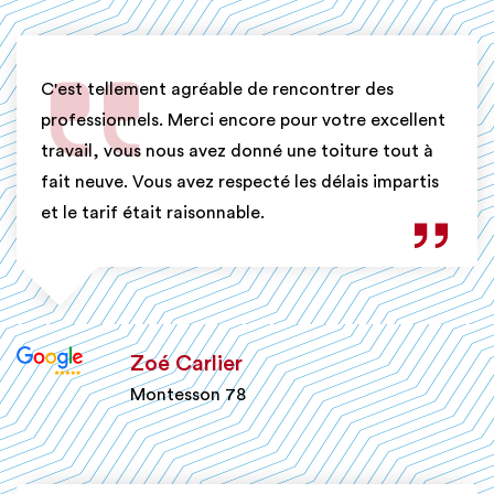
C'est tellement agréable de rencontrer des
professionnels. Merci encore pour votre excellent
travail, vous nous avez donné une toiture tout à
fait neuve. Vous avez respecté les délais impartis
et le tarif était raisonnable.
Zoé Carlier
Montesson 78