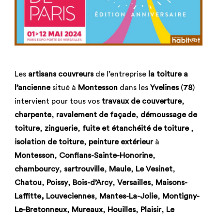
Les
artisans couvreurs
de l’entreprise
la toiture a
l’ancienne
situé à
Montesson
dans les
Yvelines
(
78
)
intervient pour tous vos
travaux de couverture
,
charpente
,
ravalement de façade
,
démoussage de
toiture
,
zinguerie
,
fuite et étanchéité de toiture
,
isolation de toiture
,
peinture extérieur
à
Montesson
,
Conflans-Sainte-Honorine
,
chambourcy
,
sartrouville
,
Maule
,
Le Vesinet
,
Chatou
,
Poissy
,
Bois-d’Arcy
,
Versailles
,
Maisons-
Laffitte, Louveciennes
,
Mantes-La-Jolie
,
Montigny-
Le-Bretonneux
,
Mureaux
,
Houilles
,
Plaisir
,
Le