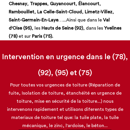
Chesnay
,
Trappes
,
Guyancourt
,
Élancourt
,
Rambouillet
,
La Celle-Saint-Cloud
,
Limetz-Villez
,
Saint-Germain-En-Laye
…...Ainsi que dans le
Val
d'Oise (95)
, les
Hauts de Seine (92)
, dans les
Yvelines
(78)
et sur
Paris (75).
Intervention en urgence dans le (78),
(92), (95) et (75)
Pour toutes vos urgences de toiture (Réparation de
fuite, Isolation de toiture, étanchéité en urgence de
toiture, mise en sécurité de la toiture...) nous
intervenons rapidement et utilisons diferents types de
materiaux de toiture tel que: la tuile plate, la tuile
mécanique, le zinc, l'ardoise, le béton...